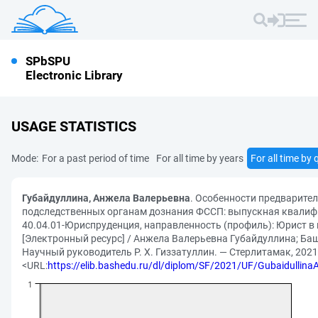
SPbSPU
Electronic Library
USAGE STATISTICS
Mode:
For a past period of time
For all time by years
For all time by 
Губайдуллина, Анжела Валерьевна
. Особенности предварите
подследственных органам дознания ФССП: выпускная квалиф
40.04.01-Юриспруденция, направленность (профиль): Юрист в
[Электронный ресурс] / Анжела Валерьевна Губайдуллина; Баш
Научный руководитель Р. Х. Гиззатуллин. — Стерлитамак, 2021. 
<URL:
https://elib.bashedu.ru/dl/diplom/SF/2021/UF/Gubaidullin