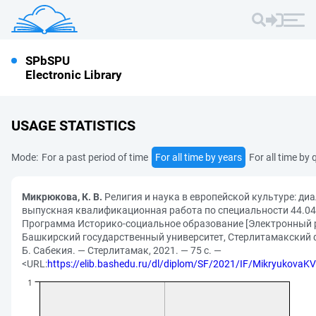
SPbSPU
Electronic Library
USAGE STATISTICS
Mode:
For a past period of time
For all time by years
For all time by 
Микрюкова, К. В.
Религия и наука в европейской культуре: ди
выпускная квалификационная работа по специальности 44.04
Программа Историко-социальное образование [Электронный ре
Башкирский государственный университет, Стерлитамакский ф
Б. Сабекия. — Стерлитамак, 2021. — 75 с. —
<URL:
https://elib.bashedu.ru/dl/diplom/SF/2021/IF/Mikryukova