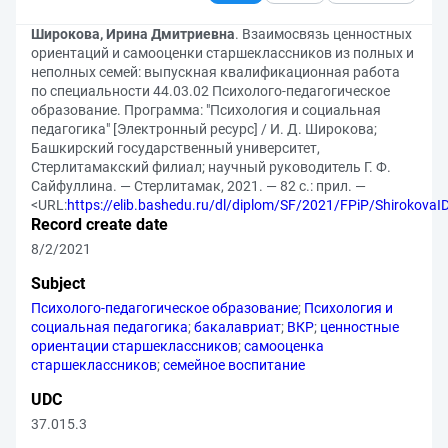
Широкова, Ирина Дмитриевна
. Взаимосвязь ценностных
ориентаций и самооценки старшеклассников из полных и
неполных семей: выпускная квалификационная работа
по специальности 44.03.02 Психолого-педагогическое
образование. Программа: "Психология и социальная
педагогика" [Электронный ресурс] / И. Д. Широкова;
Башкирский государственный университет,
Стерлитамакский филиал; научный руководитель Г. Ф.
Сайфуллина. — Стерлитамак, 2021. — 82 с.: прил. —
<URL:
https://elib.bashedu.ru/dl/diplom/SF/2021/FPiP/Shirokova
Record create date
8/2/2021
Subject
Психолого-педагогическое образование
;
Психология и
социальная педагогика
;
бакалавриат
;
ВКР
;
ценностные
ориентации старшеклассников
;
самооценка
старшеклассников
;
семейное воспитание
UDC
37.015.3