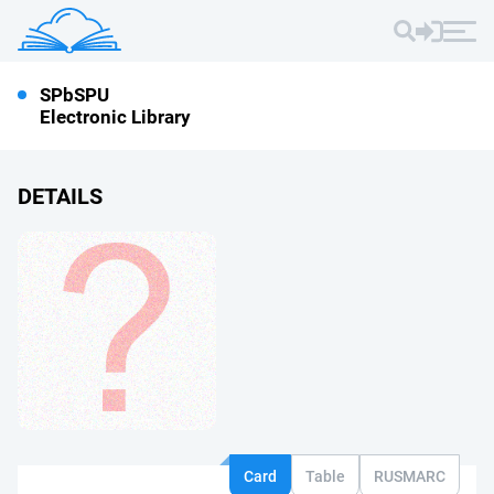
SPbSPU
Electronic Library
DETAILS
Card
Table
RUSMARC