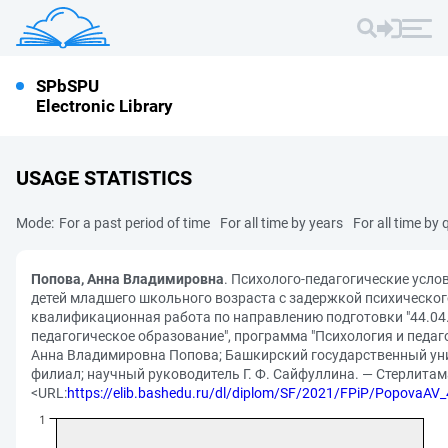
SPbSPU
Electronic Library
USAGE STATISTICS
Mode:
For a past period of time
For all time by years
For all time by 
Попова, Анна Владимировна
. Психолого-педагогические усло
детей младшего школьного возраста с задержкой психическог
квалификационная работа по направлению подготовки "44.04
педагогическое образование", программа "Психология и педаго
Анна Владимировна Попова; Башкирский государственный ун
филиал; научный руководитель Г. Ф. Сайфуллина. — Стерлитама
<URL:
https://elib.bashedu.ru/dl/diplom/SF/2021/FPiP/PopovaA