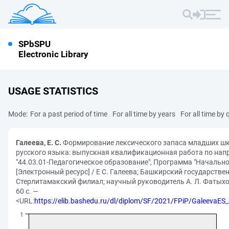
SPbSPU
Electronic Library
USAGE STATISTICS
Mode:
For a past period of time
For all time by years
For all time by 
Галеева, Е. С.
Формирование лексического запаса младших шк
русского языка: выпускная квалификационная работа по нап
"44.03.01-Педагогическое образование", Программа "Начальн
[Электронный ресурс] / Е С. Галеева; Башкирский государстве
Стерлитамакский филиал; научный руководитель А. Л. Фатыхо
60 с. —
<URL:
https://elib.bashedu.ru/dl/diplom/SF/2021/FPiP/GaleevaE