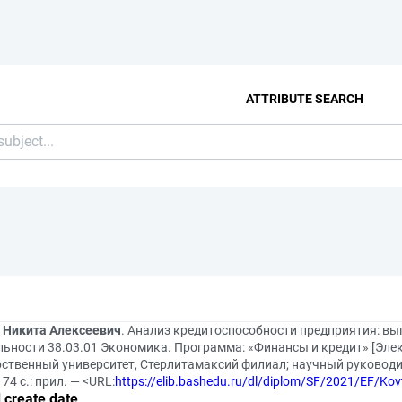
ATTRIBUTE SEARCH
, Никита Алексеевич
. Анализ кредитоспособности предприятия: в
ьности 38.03.01 Экономика. Программа: «Финансы и кредит» [Элек
рственный университет, Стерлитамаксий филиал; научный руководит
 74 с.: прил. — <URL:
https://elib.bashedu.ru/dl/diplom/SF/2021/EF/K
 create date