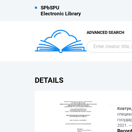
SPbSPU
Electronic Library
ADVANCED SEARCH
DETAILS
Ковтун
специал
госуда
2021. —
Record