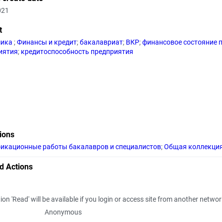
021
t
мика
;
Финансы и кредит
;
бакалавриат
;
ВКР
;
финансовое состояние 
иятия
;
кредитоспособность предприятия
tions
икационные работы бакалавров и специалистов
;
Общая коллекци
d Actions
ion 'Read' will be available if you login or access site from another netwo
Anonymous