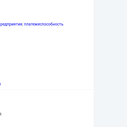
предприятия
;
платежеспособность
я
rk