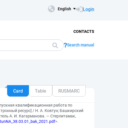
Login
English
CONTACTS
Search manual
Card
Table
RUSMARC
ыпускная квалификационная работа по
тронный ресурс] / Н. А. Ковтун; Башкирский
ель А. И. Кагарманова. — Стерлитамак,
ovtunNA_38.03.01_bak_2021.pdf
>.