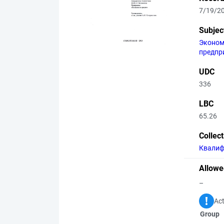
7/19/2
Subjec
Эконо
предпр
UDC
336
LBC
65.26
Collec
Квалиф
Allowe
–
Act
Group