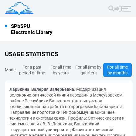
SPbSPU
Electronic Library
USAGE STATISTICS
For a past
For all time
For all time by
For all time
Mode:
period of time
by years
quarters
by months
Ларькина, Валерия Валерьевна
. Модернизация
волоконно-оптической линии передачи в Мелеузовском
районе Республики Башкортостан: выпускная
квалификационная работа по программе бакалавриата.
Направление подготовки : Инфокоммуникационные
технологии и системы связи. Профиль: Оптические сети и
системы связи / В. В. Ларькина; Башкирский
государственный университет, Физико-технический
институт, Кафедра инфокоммуникационных технологий и