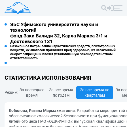
ЭБС Уфимского университета науки и
технологий
фонд Заки Валиди 32, Карла Маркса 3/1 и
Достоевского 131
Незаконное потребление наркотических средств, психотропных
веществ, их аналогов причиняет вред здоровью, их незаконный
оборот запрещен и влечет установленную законодательством
ответственность
СТАТИСТИКА ИСПОЛЬЗОВАНИЯ
За последнее
За все время
За все время по
За вс
Режим:
время
по годам
кварталам
ме
Кобилова, Ригина Мирмахматовна
. Разработка мероприятий 
обеспечению экологической безопасности при функциониров
литейного цеха ПАО «ОДК-УМПО»: выпускная квалификацион
работа по программе бакалавриата. Направление подготовки