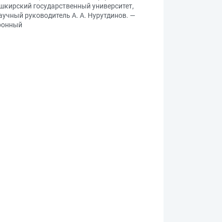
Башкирский государственный университет,
аучный руководитель А. А. Нурутдинов. —
тронный