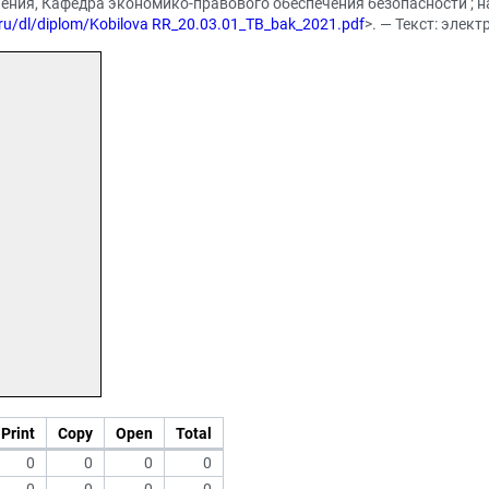
ения, Кафедра экономико-правового обеспечения безопасности ; н
u.ru/dl/diplom/Kobilova RR_20.03.01_TB_bak_2021.pdf
>. — Текст: элек
Print
Copy
Open
Total
0
0
0
0