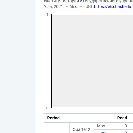
Институт истории и государственного управл
Уфа, 2021. — 66 с. — <URL:
https://elib.bashed
Period
Read
May
0
Quarter 2