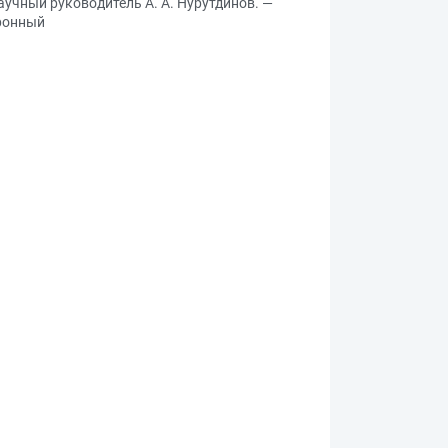
аучный руководитель А. А. Нурутдинов. —
тронный