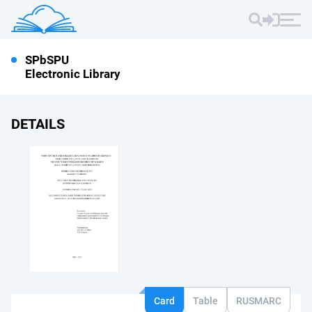
SPbSPU
Electronic Library
DETAILS
Card
Table
RUSMARC