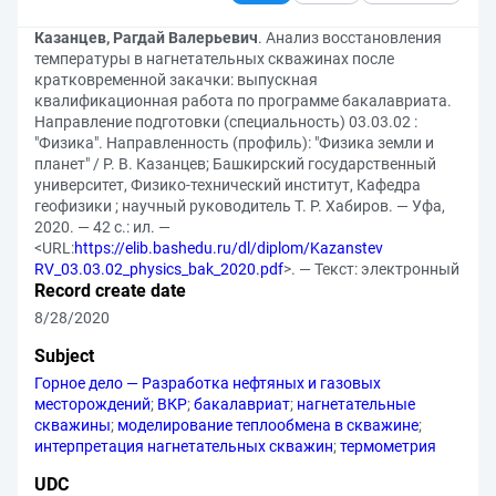
Казанцев, Рагдай Валерьевич
. Анализ восстановления
температуры в нагнетательных скважинах после
кратковременной закачки: выпускная
квалификационная работа по программе бакалавриата.
Направление подготовки (специальность) 03.03.02 :
"Физика". Направленность (профиль): "Физика земли и
планет" / Р. В. Казанцев; Башкирский государственный
университет, Физико-технический институт, Кафедра
геофизики ; научный руководитель Т. Р. Хабиров. — Уфа,
2020. — 42 с.: ил. —
<URL:
https://elib.bashedu.ru/dl/diplom/Kazanstev
RV_03.03.02_physics_bak_2020.pdf
>. — Текст: электронный
Record create date
8/28/2020
Subject
Горное дело — Разработка нефтяных и газовых
месторождений
;
ВКР
;
бакалавриат
;
нагнетательные
скважины
;
моделирование теплообмена в скважине
;
интерпретация нагнетательных скважин
;
термометрия
UDC