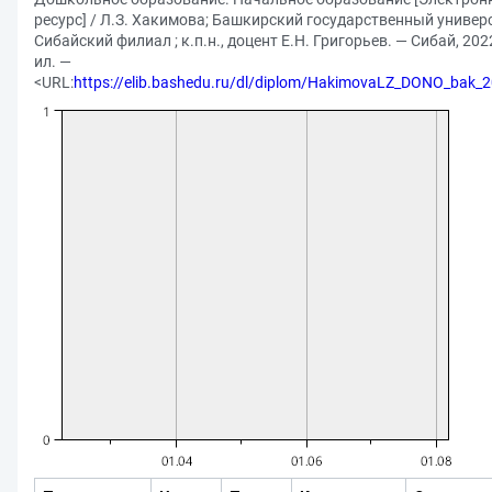
ресурс] / Л.З. Хакимова; Башкирский государственный универс
Сибайский филиал ; к.п.н., доцент Е.Н. Григорьев. — Сибай, 2022
ил. —
<URL:
https://elib.bashedu.ru/dl/diplom/HakimovaLZ_DONO_bak_2