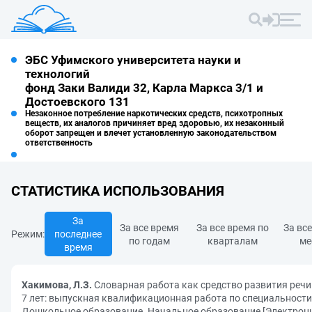
ЭБС Уфимского университета науки и
технологий
фонд Заки Валиди 32, Карла Маркса 3/1 и
Достоевского 131
Незаконное потребление наркотических средств, психотропных
веществ, их аналогов причиняет вред здоровью, их незаконный
оборот запрещен и влечет установленную законодательством
ответственность
СТАТИСТИКА ИСПОЛЬЗОВАНИЯ
За
За все время
За все время по
За вс
Режим:
последнее
по годам
кварталам
ме
время
Хакимова, Л.З.
Словарная работа как средство развития речи 
7 лет: выпускная квалификационная работа по специальности
Дошкольное образование. Начальное образование [Электро