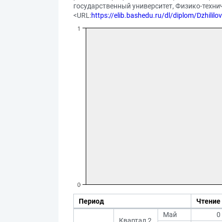
государственный университет, Физико-техниче
<URL:
https://elib.bashedu.ru/dl/diplom/Dzhilil
Период
Чтение
Май
0
Квартал 2