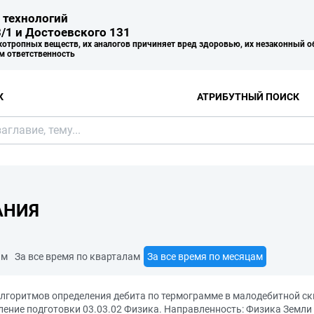
 технологий
/1 и Достоевского 131
хотропных веществ, их аналогов причиняет вред здоровью, их незаконный о
м ответственность
К
АТРИБУТНЫЙ ПОИСК
АНИЯ
ам
За все время по кварталам
За все время по месяцам
алгоритмов определения дебита по термограмме в малодебитной 
ение подготовки 03.03.02 Физика. Направленность: Физика Земли 