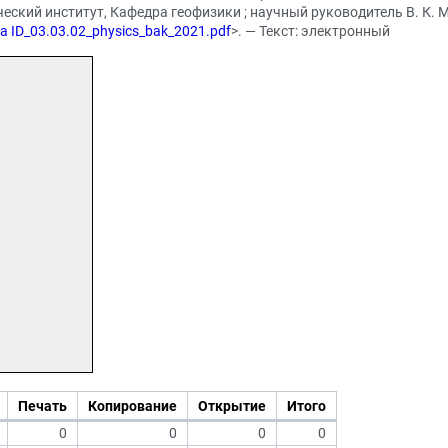
ский институт, Кафедра геофизики ; научный руководитель В. К. Му
ova ID_03.03.02_physics_bak_2021.pdf
>. — Текст: электронный
Печать
Копирование
Открытие
Итого
0
0
0
0