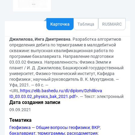
Карточка
Таблица
RUSMARC
Джилилова, Инга Дмитриевна
. Разработка алгоритмов
определения дебита по термограмме в малодебитной
скважине: выпускная квалификационная работа по
программе бакалавриата. Направление подготовки
03.03.02 Физика. Направленность: Физика Земли и
планет / И. Д. Джилилова; Башкирский государственный
университет, Физико-технический институт, Кафедра
геофизики ; научный руководитель В. К. Мухутдинов. —
Уфа, 2021. — 69 с. —
<URL:
https://elib.bashedu.ru/dl/diplom/Dzhililova
ID_03.03.02_physics_bak_2021.pdf
>. — Текст: электронный
Дата создания записи
09.09.2021
Тематика
Геофизика — Общие вопросы геофизики
;
ВКР
;
бакалавриат
;
термограммы
;
расходометрия
;