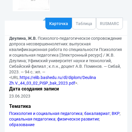
Карточка
Таблица
RUSMARC
Деулина, Ж.В.
Психолого-педагогическое сопровождение
допроса несовершеннолетних: выпускная
квалификационная работа по специальности Психология
и социальная педагогика [Электронный ресурс] / Ж.В.
Деулина; Уфимский университет науки и технологий,
Сибайский филиал ; к.п.н., доцент А.В. Поминов. — Сибай,
2023. — 94 с.: ил. —
<URL:
https://elib.bashedu.ru/dl/diplom/Deulina
Zh.V._44_03_02_PiSP_bak_2023.pdf
>.
Дата создания записи
23.06.2023
Тематика
Психология и социальная педагогика
;
бакалавриат
;
ВКР
;
социальная педагогика
;
физическое развитие
;
образование