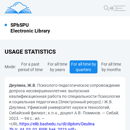
SPbSPU
Electronic Library
USAGE STATISTICS
For a past
For all time
For all time by
For all time
Mode:
period of time
by years
quarters
by months
Деулина, Ж.В.
Психолого-педагогическое сопровождение
допроса несовершеннолетних: выпускная
квалификационная работа по специальности Психология
и социальная педагогика [Электронный ресурс] / Ж.В.
Деулина; Уфимский университет науки и технологий,
Сибайский филиал ; к.п.н., доцент А.В. Поминов. — Сибай,
2023. — 94 с.: ил. —
<URL:
https://elib.bashedu.ru/dl/diplom/Deulina
Zh.V._44_03_02_PiSP_bak_2023.pdf
>.