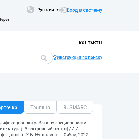
Вход в систему
Русский
борот
КОНТАКТЫ
Инструкция по поиску
арточка
Таблица
RUSMARC
алификационная работа по специальности
тература) [Электронный ресурс] / А.А.
.н., доцент Х.Б. Нургалина. — Сибай, 2022.