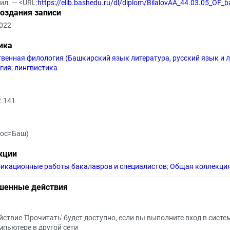
 ил. — <URL:
https://elib.bashedu.ru/dl/diplom/BilalovAA_44.03.05_OF_
создания записи
2022
ика
твенная филология (Башкирский язык литература, русский язык и л
гия
;
лингвистика
2.141
Рос=Баш)
кции
икационные работы бакалавров и специалистов
;
Общая коллекци
шенные действия
йствие 'Прочитать' будет доступно, если вы выполните вход в систе
мпьютере в другой сети