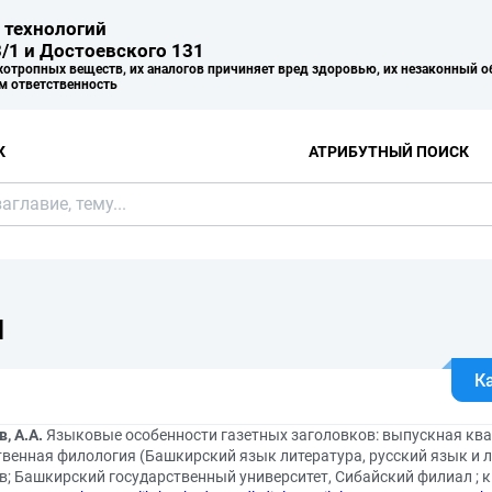
 технологий
/1 и Достоевского 131
хотропных веществ, их аналогов причиняет вред здоровью, их незаконный о
м ответственность
К
АТРИБУТНЫЙ ПОИСК
Я
К
, А.А.
Языковые особенности газетных заголовков: выпускная кв
венная филология (Башкирский язык литература, русский язык и ли
; Башкирский государственный университет, Сибайский филиал ; к.ф