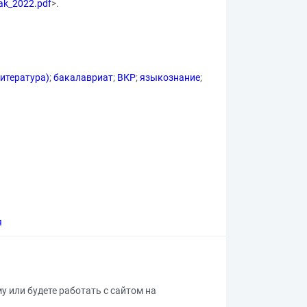
bak_2022.pdf
>.
итература)
;
бакалавриат
;
ВКР
;
языкознание
;
я
му или будете работать с сайтом на