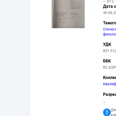
— 57 с.:
Дата 
30.06.
Темат
Отечес
филоло
УДК
821.51
ББК
83.3(2
Колле
Квалиф
Разре
–
Де
ко