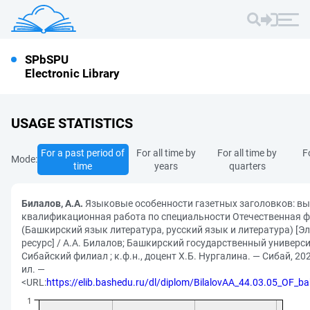
SPbSPU
Electronic Library
USAGE STATISTICS
For a past period of
For all time by
For all time by
F
Mode:
time
years
quarters
Билалов, А.А.
Языковые особенности газетных заголовков: в
квалификационная работа по специальности Отечественная 
(Башкирский язык литература, русский язык и литература) [
ресурс] / А.А. Билалов; Башкирский государственный универси
Сибайский филиал ; к.ф.н., доцент Х.Б. Нургалина. — Сибай, 2022
ил. —
<URL:
https://elib.bashedu.ru/dl/diplom/BilalovAA_44.03.05_OF_b