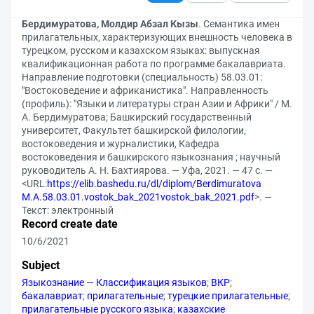
Бердимуратова, Молдир Абзал Кызы
. Семантика имен
прилагательных, характеризующих внешность человека в
турецком, русском и казахском языках: выпускная
квалификационная работа по программе бакалавриата.
Направление подготовки (специальность) 58.03.01:
"Востоковедение и африканистика". Направленность
(профиль): "Языки и литературы стран Азии и Африки" / М.
А. Бердимуратова; Башкирский государственный
университет, Факультет башкирской филологии,
востоковедения и журналистики, Кафедра
востоковедения и башкирского языкознания ; научный
руководитель А. Н. Бахтиярова. — Уфа, 2021. — 47 с. —
<URL:
https://elib.bashedu.ru/dl/diplom/Berdimuratova
M.A.58.03.01.vostok_bak_2021vostok_bak_2021.pdf
>. —
Текст: электронный
Record create date
10/6/2021
Subject
Языкознание — Классификация языков
;
ВКР
;
бакалавриат
;
прилагательные
;
турецкие прилагательные
;
прилагательные русского языка
;
казахские