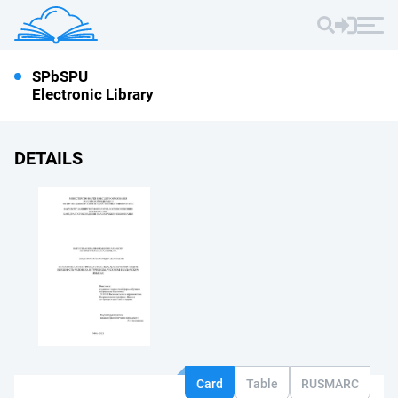
SPbSPU
Electronic Library
DETAILS
Card
Table
RUSMARC