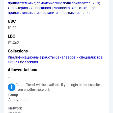
прилагательные
;
семантические поля прилагательных
;
характеристика внешности человека
;
качественные
прилагательные
;
сопоставительное языкознание
UDC
81'44
LBC
81.2в3
Collections
Квалификационные работы бакалавров и специалистов
;
Общая коллекция
Allowed Actions
–
Action 'Read' will be available if you login or access site
from another network
Group
Anonymous
Network