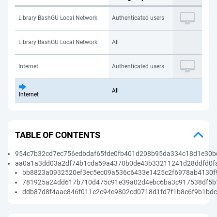
Library BashGU Local Network
Authenticated users
Library BashGU Local Network
All
Internet
Authenticated users
All
Internet
TABLE OF CONTENTS
954c7b32cd7ec756edbdaf65fde0fb401d208b95da334c18d1e30bd
aa0a1a3dd03a2df74b1cda59a4370b0de43b33211241d28ddfd0fa
bb8823a0932520ef3ec5ec09a536c6433e1425c2f6978ab4130f
781925a24dd617b710d475c91e39a02d4ebc6ba3c917538df5b
ddb87d8f4aac846f011e2c94e9802cd0718d1fd7f1b8e6f9b1bdc