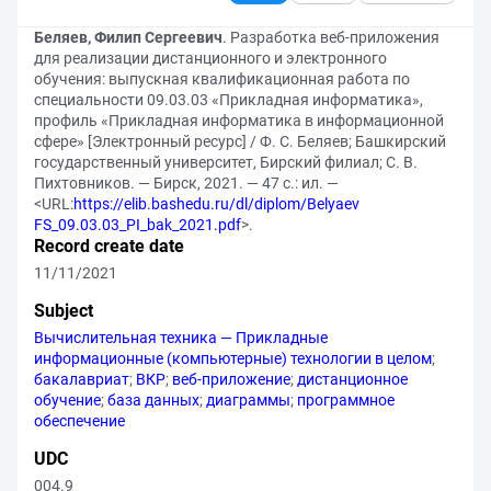
Беляев, Филип Сергеевич
. Разработка веб-приложения
для реализации дистанционного и электронного
обучения: выпускная квалификационная работа по
специальности 09.03.03 «Прикладная информатика»,
профиль «Прикладная информатика в информационной
сфере» [Электронный ресурс] / Ф. С. Беляев; Башкирский
государственный университет, Бирский филиал; С. В.
Пихтовников. — Бирск, 2021. — 47 с.: ил. —
<URL:
https://elib.bashedu.ru/dl/diplom/Belyaev
FS_09.03.03_PI_bak_2021.pdf
>.
Record create date
11/11/2021
Subject
Вычислительная техника — Прикладные
информационные (компьютерные) технологии в целом
;
бакалавриат
;
ВКР
;
веб-приложение
;
дистанционное
обучение
;
база данных
;
диаграммы
;
программное
обеспечение
UDC
004.9