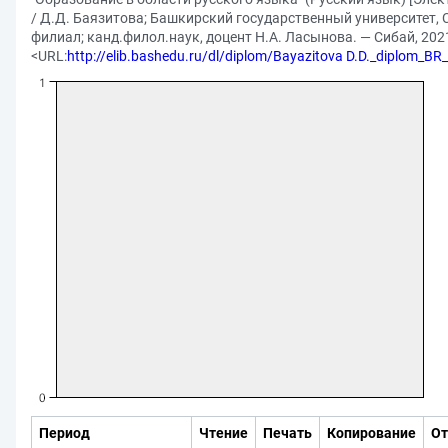
/ Д.Д. Баязитова; Башкирский государственный университет,
филиал; канд.филол.наук, доцент Н.А. Ласынова. — Сибай, 2021.
<URL:
http://elib.bashedu.ru/dl/diplom/Bayazitova D.D._diplom_B
Период
Чтение
Печать
Копирование
От