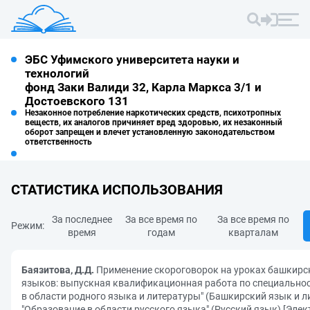
ЭБС Уфимского университета науки и
технологий
фонд Заки Валиди 32, Карла Маркса 3/1 и
Достоевского 131
Незаконное потребление наркотических средств, психотропных
веществ, их аналогов причиняет вред здоровью, их незаконный
оборот запрещен и влечет установленную законодательством
ответственность
СТАТИСТИКА ИСПОЛЬЗОВАНИЯ
За последнее
За все время по
За все время по
Режим:
время
годам
кварталам
Баязитова, Д.Д.
Применение скороговорок на уроках башкирск
языков: выпускная квалификационная работа по специально
в области родного языка и литературы" (Башкирский язык и л
"Образование в области русского языка" (Русский язык) [Элек