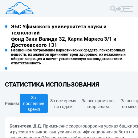
ЭБС Уфимского университета науки и
технологий
фонд Заки Валиди 32, Карла Маркса 3/1 и
Достоевского 131
Незаконное потребление наркотических средств, психотропных
веществ, их аналогов причиняет вред здоровью, их незаконный
оборот запрещен и влечет установленную законодательством
ответственность
СТАТИСТИКА ИСПОЛЬЗОВАНИЯ
За
За все время
За все время по
За все 
Режим:
последнее
по годам
кварталам
по мес
время
Баязитова, Д.Д.
Применение скороговорок на уроках башкирс
и русского языков: выпускная квалификационная работа по
специальности Образование в области родного языка и