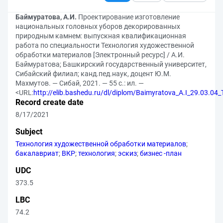
Баймуратова, А.И.
Проектирование изготовление
национальных головных уборов декорированных
природным камнем: выпускная квалификационная
работа по специальности Технология художественной
обработки материалов [Электронный ресурс] / А.И.
Баймуратова; Башкирский государственный университет,
Сибайский филиал; канд.пед.наук, доцент Ю.М.
Махмутов. — Сибай, 2021. — 55 с.: ил. —
<URL:
http://elib.bashedu.ru/dl/diplom/Baimyratova_A.I_29.03.0
Record create date
8/17/2021
Subject
Технология художественной обработки материалов
;
бакалавриат
;
ВКР
;
технология
;
эскиз
;
бизнес -план
UDC
373.5
LBC
74.2