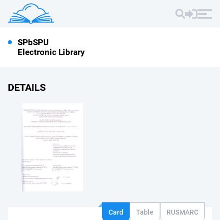
SPbSPU
Electronic Library
DETAILS
Card
Table
RUSMARC