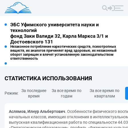
ЭБС Уфимского университета науки и
технологий
фонд Заки Валиди 32, Карла Маркса 3/1 и
Достоевского 131
Незаконное потребление наркотических средств, психотропных
веществ, их аналогов причиняет вред здоровью, их незаконный
оборот запрещен и влечет установленную законодательством
ответственность
СТАТИСТИКА ИСПОЛЬЗОВАНИЯ
За последнее
За все время по
За все время по
Режим:
время
годам
кварталам
Аслямов, Илнур Альбертович
. Особенности физического восп
начальных классов, имеющих отклонения в интеллектуальном
выпускная квалификационная работа по специальности 44.03
«Педагогическое образование», профиль «Физическая культу