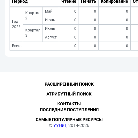
Период
Чтение
Печать
Копирование
От
Май
0
0
0
Квартал
2
Июнь
0
0
0
Год
2026
Июль
0
0
0
Квартал
3
Август
0
0
0
Всего
0
0
0
РАСШИРЕННЫЙ ПОИСК
АТРИБУТНЫЙ ПОИСК
КОНТАКТЫ
ПОСЛЕДНИЕ ПОСТУПЛЕНИЯ
САМЫЕ ПОПУЛЯРНЫЕ РЕСУРСЫ
©
УУНиТ
, 2014-2026