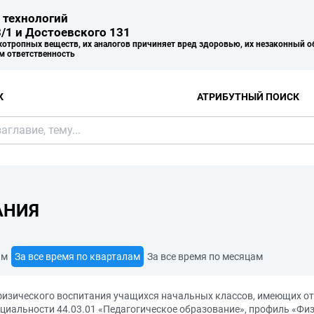
 технологий
/1 и Достоевского 131
хотропных веществ, их аналогов причиняет вред здоровью, их незаконный о
м ответственность
К
АТРИБУТНЫЙ ПОИСК
АНИЯ
ам
За все время по кварталам
За все время по месяцам
физического воспитания учащихся начальных классов, имеющих от
иальности 44.03.01 «Педагогическое образование», профиль «Физи