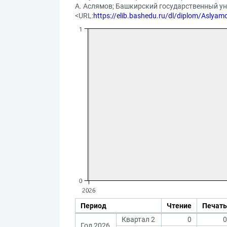
А. Аслямов; Башкирский государственный униве
<URL:
https://elib.bashedu.ru/dl/diplom/Aslya
Период
Чтение
Печать
Квартал 2
0
0
Год 2026