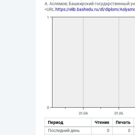
А. Аслямов; Башкирский государственный униве
<URL:
https://elib.bashedu.ru/dl/diplom/Aslya
Период
Чтение
Печать
Последний день
0
0