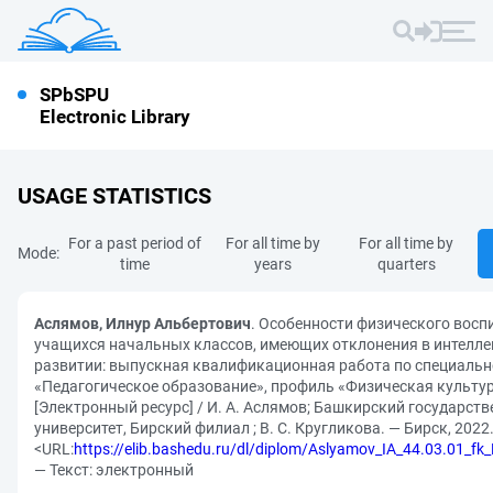
SPbSPU
Electronic Library
USAGE STATISTICS
For a past period of
For all time by
For all time by
Mode:
time
years
quarters
Аслямов, Илнур Альбертович
. Особенности физического восп
учащихся начальных классов, имеющих отклонения в интелл
развитии: выпускная квалификационная работа по специальн
«Педагогическое образование», профиль «Физическая культу
[Электронный ресурс] / И. А. Аслямов; Башкирский государст
университет, Бирский филиал ; В. С. Кругликова. — Бирск, 2022. 
<URL:
https://elib.bashedu.ru/dl/diplom/Aslyamov_IA_44.03.01_f
— Текст: электронный