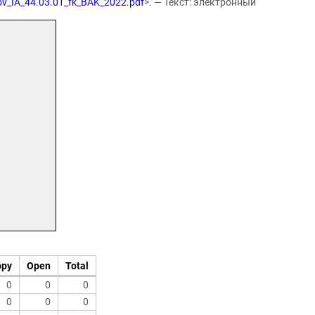
mov_IA_44.03.01_fk_BAK_2022.pdf
>. — Текст: электронный
opy
Open
Total
0
0
0
0
0
0