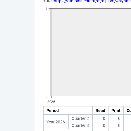
<URL:
https://elib.bashedu.ru/dl/diplom/Aslya
Period
Read
Print
C
Quarter 2
0
0
Year 2026
Quarter 3
0
0