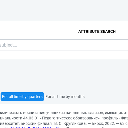
ATTRIBUTE SEARCH
For all time by quarters
For all time by months
физического воспитания учащихся начальных классов, имеющих от
иальности 44.03.01 «Педагогическое образование», профиль «Физи
рситет, Бирский филиал ; В. С. Кругликова. — Бирск, 2022. — 63 с.