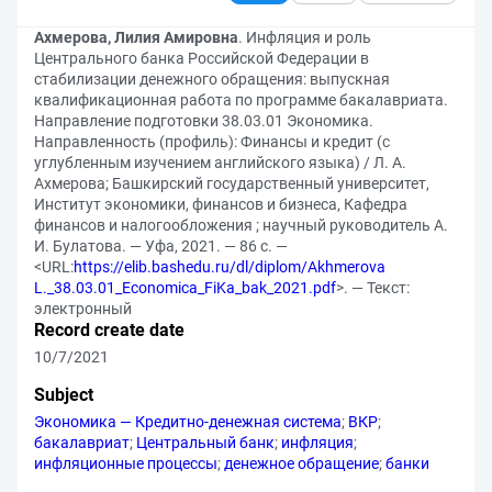
Ахмерова, Лилия Амировна
. Инфляция и роль
Центрального банка Российской Федерации в
стабилизации денежного обращения: выпускная
квалификационная работа по программе бакалавриата.
Направление подготовки 38.03.01 Экономика.
Направленность (профиль): Финансы и кредит (с
углубленным изучением английского языка) / Л. А.
Ахмерова; Башкирский государственный университет,
Институт экономики, финансов и бизнеса, Кафедра
финансов и налогообложения ; научный руководитель А.
И. Булатова. — Уфа, 2021. — 86 с. —
<URL:
https://elib.bashedu.ru/dl/diplom/Akhmerova
L._38.03.01_Economica_FiKa_bak_2021.pdf
>. — Текст:
электронный
Record create date
10/7/2021
Subject
Экономика — Кредитно-денежная система
;
ВКР
;
бакалавриат
;
Центральный банк
;
инфляция
;
инфляционные процессы
;
денежное обращение
;
банки