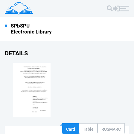
SPbSPU
Electronic Library
DETAILS
Card
Table
RUSMARC