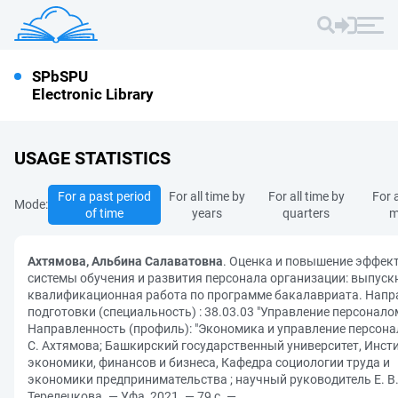
SPbSPU
Electronic Library
USAGE STATISTICS
For a past period
For all time by
For all time by
For a
Mode:
of time
years
quarters
m
Ахтямова, Альбина Салаватовна
. Оценка и повышение эффек
системы обучения и развития персонала организации: выпуск
квалификационная работа по программе бакалавриата. Напр
подготовки (специальность) : 38.03.03 "Управление персонало
Направленность (профиль): "Экономика и управление персонал
С. Ахтямова; Башкирский государственный университет, Инст
экономики, финансов и бизнеса, Кафедра социологии труда и
экономики предпринимательства ; научный руководитель Е. В
Терелецкова. — Уфа, 2021. — 79 с. —