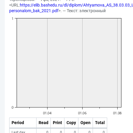
<URL:
https://elib.bashedu.ru/dl/diplom/Ahtyamova_AS_38.03.03_U
personalom_bak_2021.pdf
>. — Текст: электронный
Period
Read
Print
Copy
Open
Total
Last day
0
0
0
0
0