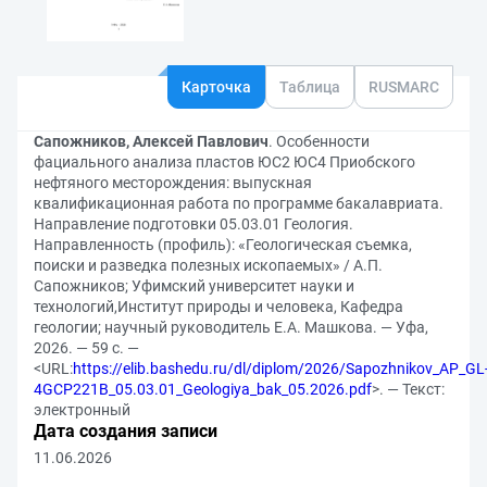
Карточка
Таблица
RUSMARC
Сапожников, Алексей Павлович
. Особенности
фациального анализа пластов ЮС2 ЮС4 Приобского
нефтяного месторождения: выпускная
квалификационная работа по программе бакалавриата.
Направление подготовки 05.03.01 Геология.
Направленность (профиль): «Геологическая съемка,
поиски и разведка полезных ископаемых» / А.П.
Сапожников; Уфимский университет науки и
технологий,Институт природы и человека, Кафедра
геологии; научный руководитель Е.А. Машкова. — Уфа,
2026. — 59 с. —
<URL:
https://elib.bashedu.ru/dl/diplom/2026/Sapozhnikov_AP_GL
4GCP221B_05.03.01_Geologiya_bak_05.2026.pdf
>. — Текст:
электронный
Дата создания записи
11.06.2026