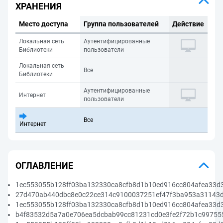
ХРАНЕНИЯ
Место доступа
Группа пользователей
Действие
Локальная сеть
Аутентифицированные
Библиотеки
пользователи
Локальная сеть
Все
Библиотеки
Аутентифицированные
Интернет
пользователи
Все
Интернет
ОГЛАВЛЕНИЕ
1ec553055b128ff03ba132330ca8cfb8d1b10ed916cc804afea33d
27d470ab440dbc8e0c22ce314c9100037251ef47f3ba953a31143d
1ec553055b128ff03ba132330ca8cfb8d1b10ed916cc804afea33d
b4f83532d5a7a0e706ea5dcbab99cc81231cd0e3fe2f72b1c99755