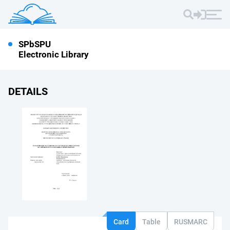
SPbSPU
Electronic Library
DETAILS
Card
Table
RUSMARC