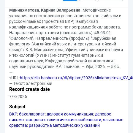
Миниахметова, Карина Валерьевна
. Методические
указания по составлению деловых писем в английском и
русском языках (проектная ВКР): выпускная
квалификационная работа по программе бакалавриата.
Направление подготовки (специальность): 45.03.01
"Филология". Направленность (профиль): "Зарубежная
филология (Английский язык и литература, китайский
язык)" / К.В. Миниахметова; Уфимский университет науки
и технологий (УУНиТ),Институт гуманитарных и
социальных наук, Кафедра зарубежной лингвистики ;
научный руководитель Р.А. Газизов. — Уфа, 2026. — 53 с.
—
<URL:
https://elib.bashedu.ru/dl/diplom/2026/Miniahmetova_KV_4
— Текст: электронный
Record create date
7/8/2026
Subject
ВКР
;
бакалавриат
;
деловая коммуникация
;
деловое
письмо
;
жанрово-стилистические особенности
;
языковые
средства
;
разработка методических указаний