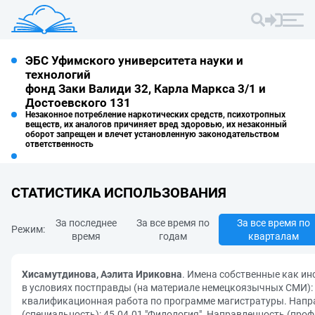
ЭБС Уфимского университета науки и
технологий
фонд Заки Валиди 32, Карла Маркса 3/1 и
Достоевского 131
Незаконное потребление наркотических средств, психотропных
веществ, их аналогов причиняет вред здоровью, их незаконный
оборот запрещен и влечет установленную законодательством
ответственность
СТАТИСТИКА ИСПОЛЬЗОВАНИЯ
За последнее
За все время по
За все время по
Режим:
время
годам
кварталам
Хисамутдинова, Аэлита Ириковна
. Имена собственные как и
в условиях постправды (на материале немецкоязычных СМИ):
квалификационная работа по программе магистратуры. Напр
(специальность): 45.04.01 "Филология". Направленность (проф