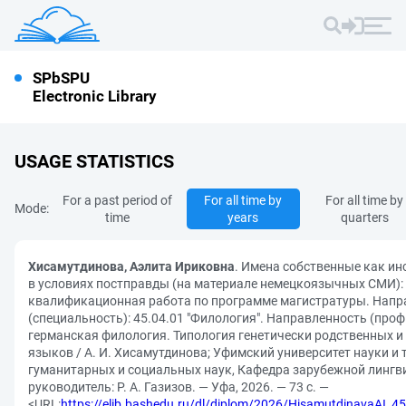
SPbSPU
Electronic Library
USAGE STATISTICS
For a past period of
For all time by
For all time by
Mode:
time
years
quarters
Хисамутдинова, Аэлита Ириковна
. Имена собственные как и
в условиях постправды (на материале немецкоязычных СМИ):
квалификационная работа по программе магистратуры. Напр
(специальность): 45.04.01 "Филология". Направленность (проф
германская филология. Типология генетически родственных и
языков / А. И. Хисамутдинова; Уфимский университет науки и 
гуманитарных и социальных наук, Кафедра зарубежной лингв
руководитель: Р. А. Газизов. — Уфа, 2026. — 73 с. —
<URL:
https://elib.bashedu.ru/dl/diplom/2026/HisamutdinavaAI_