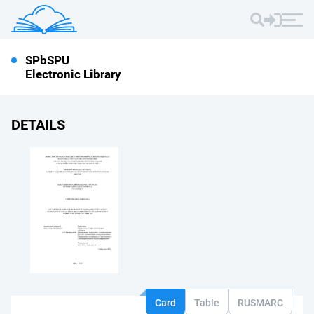
SPbSPU
Electronic Library
DETAILS
Card
Table
RUSMARC