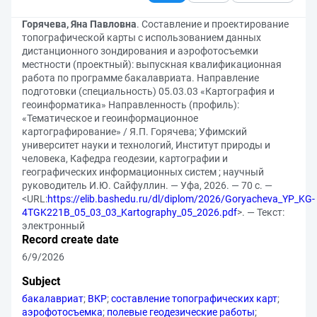
Горячева, Яна Павловна
. Составление и проектирование
топографической карты с использованием данных
дистанционного зондирования и аэрофотосъемки
местности (проектный): выпускная квалификационная
работа по программе бакалавриата. Направление
подготовки (специальность) 05.03.03 «Картография и
геоинформатика» Направленность (профиль):
«Тематическое и геоинформационное
картографирование» / Я.П. Горячева; Уфимский
университет науки и технологий, Институт природы и
человека, Кафедра геодезии, картографии и
географических информационных систем ; научный
руководитель И.Ю. Сайфуллин. — Уфа, 2026. — 70 с. —
<URL:
https://elib.bashedu.ru/dl/diplom/2026/Goryacheva_YP_KG-
4TGK221B_05_03_03_Kartography_05_2026.pdf
>. — Текст:
электронный
Record create date
6/9/2026
Subject
бакалавриат
;
ВКР
;
составление топографических карт
;
аэрофотосъемка
;
полевые геодезические работы
;