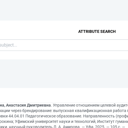
ATTRIBUTE SEARCH
на, Анастасия Дмитриевна
. Управление отношением целевой аудит
зации через брендирование: выпускная квалификационная работа 
овки 44.04.01 Педагогическое образование. Направленность (проф
орокина; Уфимский университет науки и технологий, Институт гума
ики, научный руководитель Л. А. Амирова. — Уфа, 2025. — 105 с. —