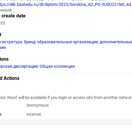
ttps://elib.bashedu.ru/dl/diplom/2025/Sorokina_AD_PO-3USO221Mz_4
онный
 create date
025
t
гистратура
;
бренд
;
образовательные организации
;
дополнительные
рия
tions
ерские диссертации
;
Общая коллекция
d Actions
ion 'Read' will be available if you login or access site from another netwo
Anonymous
k
Internet