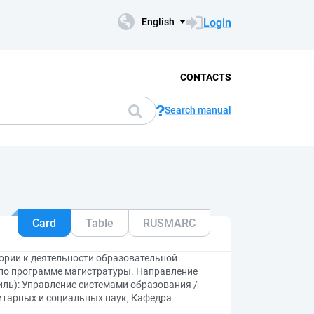
Login
English
CONTACTS
Search manual
Card
Table
RUSMARC
ории к деятельности образовательной
по программе магистратуры. Направление
иль): Управление системами образования /
нитарных и социальных наук, Кафедра