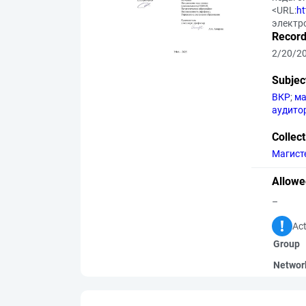
<URL:
h
электр
Record
2/20/2
Subjec
ВКР
;
ма
аудито
Collec
Магист
Allowe
–
Act
Group
Networ