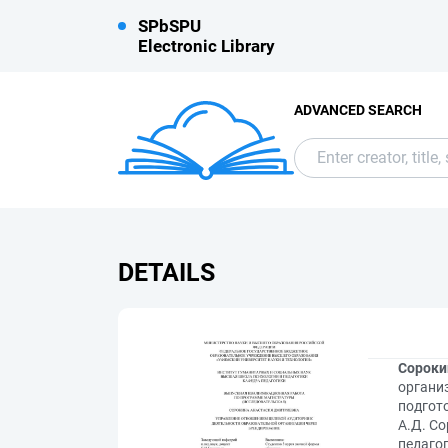
SPbSPU
Electronic Library
ADVANCED SEARCH
DETAILS
Сороки
органи
подгот
А.Д. С
педагог