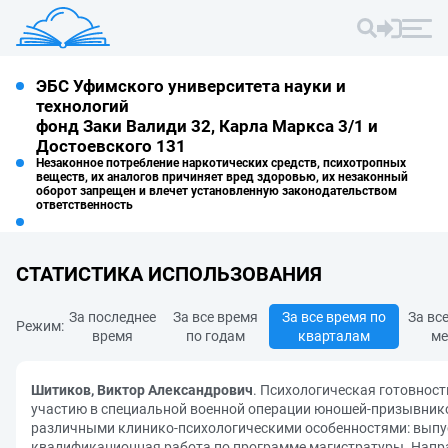
ЭБС Уфимского университета науки и
технологий
фонд Заки Валиди 32, Карла Маркса 3/1 и
Достоевского 131
Незаконное потребление наркотических средств, психотропных
веществ, их аналогов причиняет вред здоровью, их незаконный
оборот запрещен и влечет установленную законодательством
ответственность
СТАТИСТИКА ИСПОЛЬЗОВАНИЯ
За последнее
За все время
За все время по
За вс
Режим:
время
по годам
кварталам
ме
Шитиков, Виктор Александрович
. Психологическая готовност
участию в специальной военной операции юношей-призывник
различными клинико-психологическими особенностями: вып
квалификационная работа по программе магистратуры. Напр