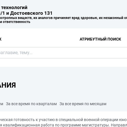
 технологий
/1 и Достоевского 131
хотропных веществ, их аналогов причиняет вред здоровью, их незаконный о
м ответственность
К
АТРИБУТНЫЙ ПОИСК
АНИЯ
ам
За все время по кварталам
За все время по месяцам
ическая готовность к участию в специальной военной операции ю
я квалификационная работа по программе магистратуры. Направле