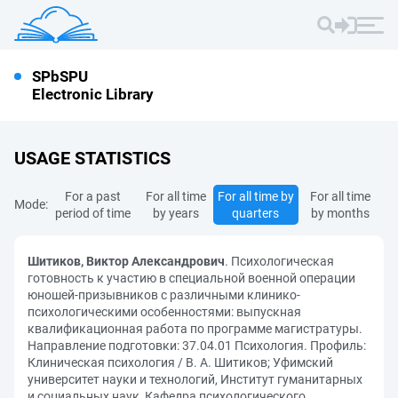
SPbSPU
Electronic Library
USAGE STATISTICS
For a past
For all time
For all time by
For all time
Mode:
period of time
by years
quarters
by months
Шитиков, Виктор Александрович
. Психологическая
готовность к участию в специальной военной операции
юношей-призывников с различными клинико-
психологическими особенностями: выпускная
квалификационная работа по программе магистратуры.
Направление подготовки: 37.04.01 Психология. Профиль:
Клиническая психология / В. А. Шитиков; Уфимский
университет науки и технологий, Институт гуманитарных
и социальных наук, Кафедра психологического