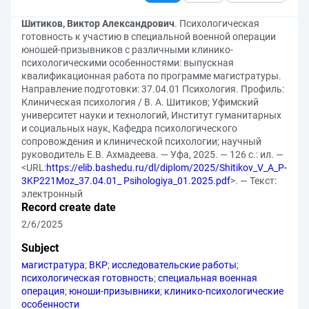
Шитиков, Виктор Александрович
. Психологическая
готовность к участию в специальной военной операции
юношей-призывников с различными клинико-
психологическими особенностями: выпускная
квалификационная работа по программе магистратуры.
Направление подготовки: 37.04.01 Психология. Профиль:
Клиническая психология / В. А. Шитиков; Уфимский
университет науки и технологий, Институт гуманитарных
и социальных наук, Кафедра психологического
сопровождения и клинической психологии; научный
руководитель Е.В. Ахмадеева. — Уфа, 2025. — 126 с.: ил. —
<URL:
https://elib.bashedu.ru/dl/diplom/2025/Shitikov_V_A_P-
3KP221Moz_37.04.01_ Psihologiya_01.2025.pdf
>. — Текст:
электронный
Record create date
2/6/2025
Subject
магистратура
;
ВКР
;
исследовательские работы
;
психологическая готовность
;
специальная военная
операция
;
юноши-призывники
;
клинико-психологические
особенности