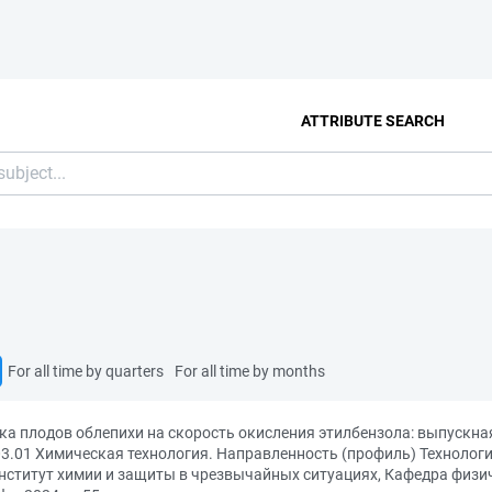
ATTRIBUTE SEARCH
For all time by quarters
For all time by months
ока плодов облепихи на скорость окисления этилбензола: выпускн
.01 Химическая технология. Направленность (профиль) Технология 
Институт химии и защиты в чрезвычайных ситуациях, Кафедра физич