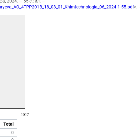
, 2024. — 55 с.: ил. —
/Yuryeva_AO_4TPP201B_18_03_01_Khimtechnologia_06_2024-1-55.pdf
>.
Total
0