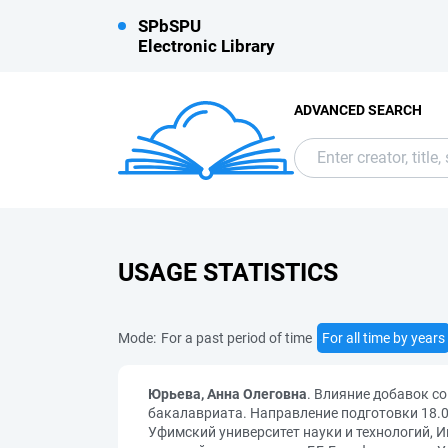
SPbSPU
Electronic Library
ADVANCED SEARCH
USAGE STATISTICS
Mode:
For a past period of time
For all time by years
Юрьева, Анна Олеговна
. Влияние добавок с
бакалавриата. Направление подготовки 18.03
Уфимский университет науки и технологий, 