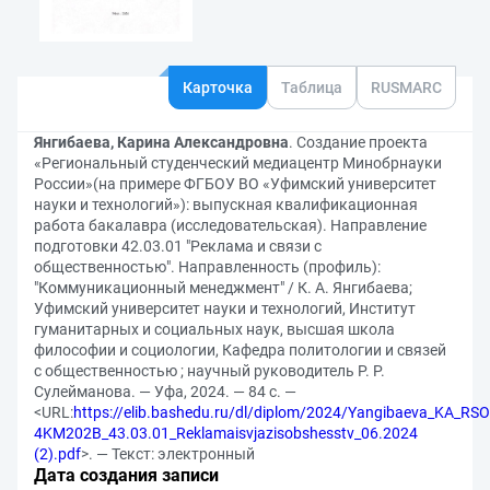
Карточка
Таблица
RUSMARC
Янгибаева, Карина Александровна
. Создание проекта
«Региональный студенческий медиацентр Минобрнауки
России»(на примере ФГБОУ ВО «Уфимский университет
науки и технологий»): выпускная квалификационная
работа бакалавра (исследовательская). Направление
подготовки 42.03.01 "Реклама и связи с
общественностью". Направленность (профиль):
"Коммуникационный менеджмент" / К. А. Янгибаева;
Уфимский университет науки и технологий, Институт
гуманитарных и социальных наук, высшая школа
философии и социологии, Кафедра политологии и связей
с общественностью ; научный руководитель Р. Р.
Сулейманова. — Уфа, 2024. — 84 с. —
<URL:
https://elib.bashedu.ru/dl/diplom/2024/Yangibaeva_KA_RSO
4KM202B_43.03.01_Reklamaisvjazisobshesstv_06.2024
(2).pdf
>. — Текст: электронный
Дата создания записи