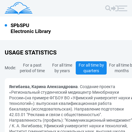
SPbSPU
Electronic Library
USAGE STATISTICS
For a past
For all time
For all time by
For all time 
Mode:
period of time
by years
quarters
months
Янгибаева, Карина Александровна
. Создание проекта
«Региональный студенческий медиацентр Минобрнауки
России»(на примере ФГБОУ ВО «Уфимский университет науки 
технологий»): выпускная квалификационная работа
бакалавра (исследовательская). Направление подготовки
42.03.01 "Реклама и связи с общественностью".
Направленность (профиль): "Коммуникационный менеджмент"
/ К. А. Янгибаева; Уфимский университет науки и технологий,
Институт гуманитарных и социальных наук, высшая школа