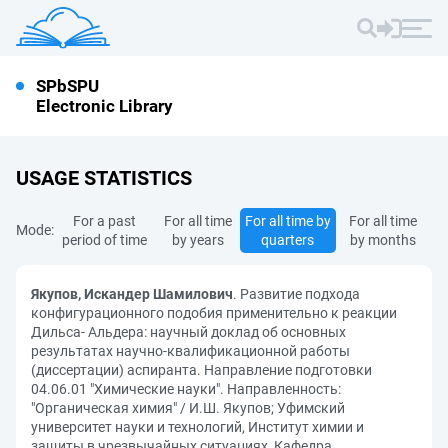
SPbSPU
Electronic Library
USAGE STATISTICS
For a past
For all time
For all time by
For all time
Mode:
period of time
by years
quarters
by months
Якупов, Искандер Шамилович
. Развитие подхода
конфигурационного подобия применительно к реакции
Дильса- Альдера: научный доклад об основных
результатах научно-квалификационной работы
(диссертации) аспиранта. Направление подготовки
04.06.01 "Химические науки". Направленность:
"Органическая химия" / И.Ш. Якупов; Уфимский
университет науки и технологий, Институт химии и
защиты в чрезвычайных ситуациях, Кафедра