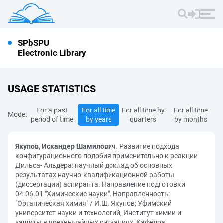
SPbSPU
Electronic Library
USAGE STATISTICS
For a past
For all time
For all time by
For all time
Mode:
period of time
by years
quarters
by months
Якупов, Искандер Шамилович
. Развитие подхода
конфигурационного подобия применительно к реакции
Дильса- Альдера: научный доклад об основных
результатах научно-квалификационной работы
(диссертации) аспиранта. Направление подготовки
04.06.01 "Химические науки". Направленность:
"Органическая химия" / И.Ш. Якупов; Уфимский
университет науки и технологий, Институт химии и
защиты в чрезвычайных ситуациях, Кафедра