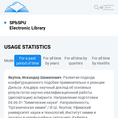
SPbSPU
Electronic Library
USAGE STATISTICS
For a past
For all time
For all time by
For all time
Mode:
period of time
by years
quarters
by months
Якупов, Искандер Шамилович
. Развитие подхода
конфигурационного подобия применительно к реакции
Дильса- Альдера: научный доклад об основных
результатах научно-квалификационной работы
(диссертации) аспиранта. Направление подготовки
04.06.01 "Химические науки". Направленность:
"Органическая химия" / И.Ш. Якупов; Уфимский
университет науки и технологий, Институт химии и
защиты в чрезвычайных ситуациях, Кафедра