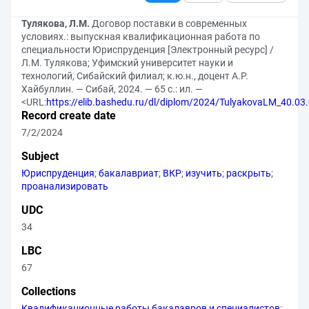
Тулякова, Л.М.
Договор поставки в современных
условиях.: выпускная квалификационная работа по
специальности Юриспруденция [Электронный ресурс] /
Л.М. Тулякова; Уфимский университет науки и
технологий, Сибайский филиал; к.ю.н., доцент А.Р.
Хайбуллин. — Сибай, 2024. — 65 с.: ил. —
<URL:
https://elib.bashedu.ru/dl/diplom/2024/TulyakovaLM_40.03
Record create date
7/2/2024
Subject
Юриспруденция
;
бакалавриат
;
ВКР
;
изучить
;
раскрыть
;
проанализировать
UDC
34
LBC
67
Collections
Квалификационные работы бакалавров и специалистов
;