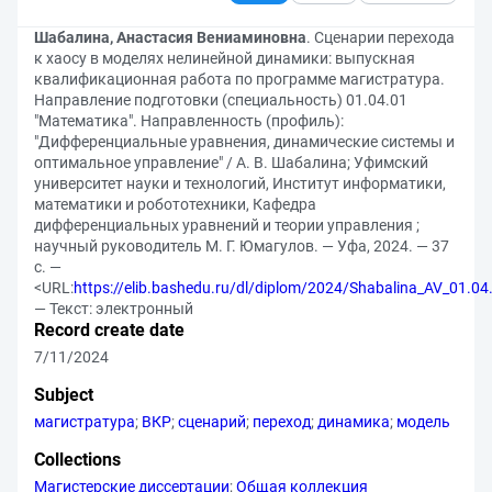
Шабалина, Анастасия Вениаминовна
. Сценарии перехода
к хаосу в моделях нелинейной динамики: выпускная
квалификационная работа по программе магистратура.
Направление подготовки (специальность) 01.04.01
"Математика". Направленность (профиль):
"Дифференциальные уравнения, динамические системы и
оптимальное управление" / А. В. Шабалина; Уфимский
университет науки и технологий, Институт информатики,
математики и робототехники, Кафедра
дифференциальных уравнений и теории управления ;
научный руководитель М. Г. Юмагулов. — Уфа, 2024. — 37
с. —
<URL:
https://elib.bashedu.ru/dl/diplom/2024/Shabalina_AV_01.
— Текст: электронный
Record create date
7/11/2024
Subject
магистратура
;
ВКР
;
сценарий
;
переход
;
динамика
;
модель
Collections
Магистерские диссертации
;
Общая коллекция