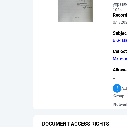
управле
102 с. 
Record
8/1/20
Subjec
ВКР
;
ма
Collec
Магист
Allowe
–
Act
Group
Networ
DOCUMENT ACCESS RIGHTS