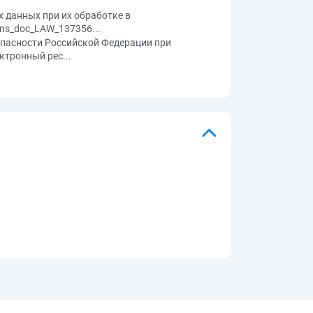
 данных при их обработке в
ns_doc_LAW_137356...
зопасности Российской Федерации при
тронный рес...