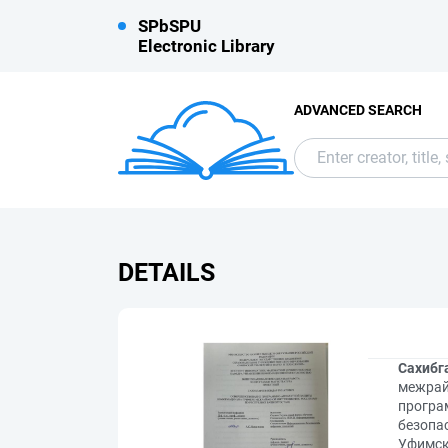
SPbSPU
Electronic Library
ADVANCED SEARCH
DETAILS
Сахибг
межрай
програ
безопас
Уфимск