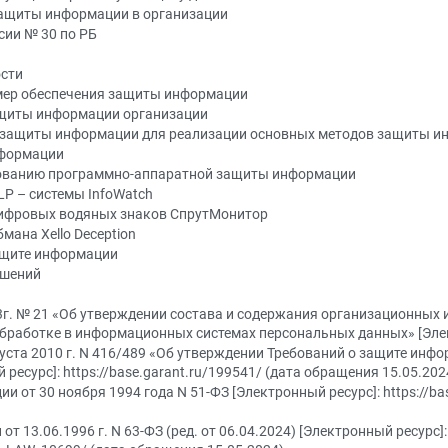
защиты информации в организации
ии № 30 по РБ
ости
 мер обеспечения защиты информации
ащиты информации организации
в защиты информации для реализации основных методов защиты 
нформации
вованию программно-аппаратной защиты информации
LP – системы InfoWatch
цифровых водяных знаков СпрутМонитор
мана Xello Deception
защите информации
ешений
3г. № 21 «Об утверждении состава и содержания организационных 
обработке в информационных системах персональных данных» [Элек
густа 2010 г. N 416/489 «Об утверждении Требований о защите ин
есурс]: https://base.garant.ru/199541/ (дата обращения 15.05.202
и от 30 ноября 1994 года N 51-ФЗ [Электронный ресурс]: https://b
т 13.06.1996 г. N 63-ФЗ (ред. от 06.04.2024) [Электронный ресурс]: