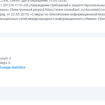
c_LAW_10699/ (дата обращения 15.05.2024).
11.2012 N 1119 «Об утверждении требований к защите персональных
ых» [Электронный ресурс]:https://www.consultant.ru/document/co
 (ред. от 22.05.2015) «О мерах по обеспечению информационной бе
кационных сетей международного информационного обмена» [Элек
count:
3
 days:
0
d usage statistics