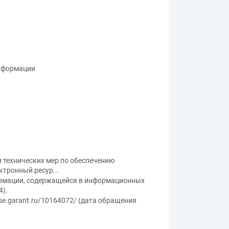
информации
и технических мер по обеспечению
тронный ресур...
формации, содержащейся в информационных
4).
ase.garant.ru/10164072/ (дата обращения