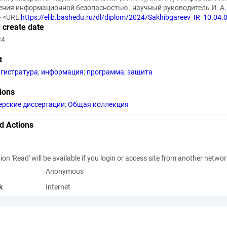
ния информационной безопасностью ; научный руководитель И. А. Ш
— <URL:
https://elib.bashedu.ru/dl/diplom/2024/Sakhibgareev_IR_10.04
 create date
24
t
гистратура
;
информация
;
программа
;
защита
tions
ерские диссертации
;
Общая коллекция
d Actions
ion 'Read' will be available if you login or access site from another netwo
Anonymous
k
Internet