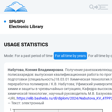
SPbSPU
Electronic Library
USAGE STATISTICS
Mode:
For a past period of time
For all time by years
For all time by 
Набутова, Ксения Владимировна
. Получение ранезаживляющи
полисахаридов: выпускная квалификационная работа по про
подготовки (специальность)18.03.01 Химическая технология.
переработка полимеров / К.В. Набутова; Уфимский университет
химии и защиты в чрезвычайных ситуациях, Кафедра высоко
химической технологии ; научный руководитель М.В. Базунова. 
<URL:
https://elib.bashedu.ru/dl/diplom/2024/Nabutova_KV_4TP
— Текст: электронный